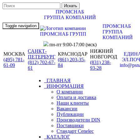
ПРОМСНАБ
ГРУППА КОМПАНИЙ
Toggle navigation
ПРОМСНАБ
ГРУППА
КОМПАНИЙ
пн-пт 9:00-17:00 (мск)
САНКТ-
НИЖНИЙ
МОСКВА
КРАСНОДАР
ЕДИН
ПЕТЕРБУРГ
НОВГОРОД
(495) 781-
(861) 203-35-
ЭЛ.ПО
(812) 702-67-
(831) 238-
61-09
84
info@psn
61
93-28
ГЛАВНАЯ
ИНФОРМАЦИЯ
О компании
Оплата и доставка
Наши клиенты
Вакансии
Публикации
Производители DIN
Поставщики
Стандарт Cenelec
КАТАЛОГ