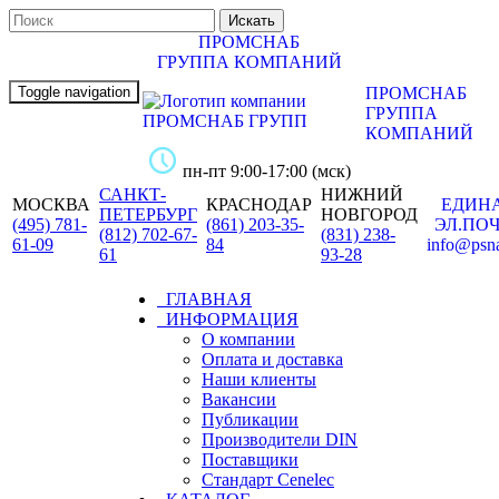
ПРОМСНАБ
ГРУППА КОМПАНИЙ
Toggle navigation
ПРОМСНАБ
ГРУППА
КОМПАНИЙ
пн-пт 9:00-17:00 (мск)
САНКТ-
НИЖНИЙ
МОСКВА
КРАСНОДАР
ЕДИН
ПЕТЕРБУРГ
НОВГОРОД
(495) 781-
(861) 203-35-
ЭЛ.ПО
(812) 702-67-
(831) 238-
61-09
84
info@psn
61
93-28
ГЛАВНАЯ
ИНФОРМАЦИЯ
О компании
Оплата и доставка
Наши клиенты
Вакансии
Публикации
Производители DIN
Поставщики
Стандарт Cenelec