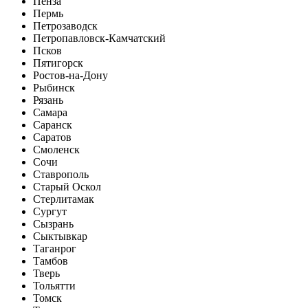
Пенза
Пермь
Петрозаводск
Петропавловск-Камчатский
Псков
Пятигорск
Ростов-на-Дону
Рыбинск
Рязань
Самара
Саранск
Саратов
Смоленск
Сочи
Ставрополь
Старый Оскол
Стерлитамак
Сургут
Сызрань
Сыктывкар
Таганрог
Тамбов
Тверь
Тольятти
Томск