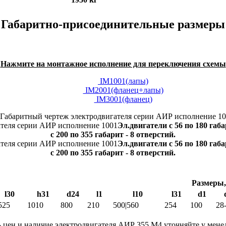
Габаритно-присоединительные размеры
Нажмите на монтажное исполнение для переключения схемы
IM1001(лапы)
IM2001(фланец+лапы)
IM3001(фланец)
Эл.двигатели с 56 по 180 габ
с 200 по 355 габарит - 8 отверстий.
Эл.двигатели с 56 по 180 габ
с 200 по 355 габарит - 8 отверстий.
Размеры,
l30
h31
d24
l1
l10
l31
d1
525
1010
800
210
500|560
254
100
28
 цен и наличие электродвигателя АИР 355 M4 уточняйте у менед