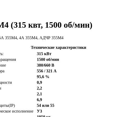
 (315 квт, 1500 об/мин)
5А 355M4, 4А 355M4, АДЧР 355M4
Технические характеристики
ь:
315 кВт
вращения
1500 об/мин
ние
380/660 В
ора
556 / 321 А
95,6 %
щности
0,9
н
2,2
2,1
6,9
щиты(IP)
54 или 55
ческое исполнение
У3
1950 кг