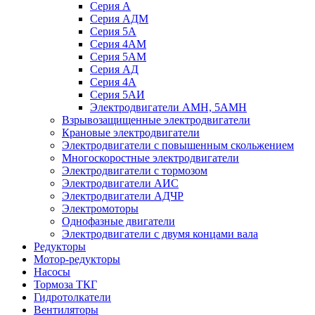
Серия А
Серия АДМ
Серия 5А
Серия 4АМ
Серия 5АМ
Серия АД
Серия 4А
Серия 5АИ
Электродвигатели АМН, 5АМН
Взрывозащищенные электродвигатели
Крановые электродвигатели
Электродвигатели с повышенным скольжением
Многоскоростные электродвигатели
Электродвигатели с тормозом
Электродвигатели АИC
Электродвигатели АДЧР
Электромоторы
Однофазные двигатели
Электродвигатели с двумя концами вала
Редукторы
Мотор-редукторы
Насосы
Тормоза ТКГ
Гидротолкатели
Вентиляторы