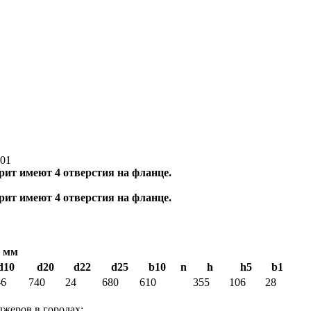
арит имеют 4 отверстия на фланце.
арит имеют 4 отверстия на фланце.
 мм
d10
d20
d22
d25
b10
n
h
h5
b1
-6
740
24
680
610
355
106
28
жеров в городах: