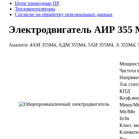
Цепи приводные ПР
Тепловентиляторы
Согласие на обработку персональных данных
Электродвигатель АИР 355 M4
Аналоги: 4АМ 355M4, АДМ 355M4, 5АИ 355M4, А 355M4, 
Мощност
Частота 
Напряже
Ток стат
КПД
Коэф.мо
Мmax/M
Мп/Мн
Iп/Iн
Класс за
Климати
Вес