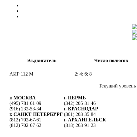
Эл.двигатель
Число полюсов
АИР 112 М
2; 4; 6; 8
Текущий уровень 
г. МОСКВА
г. ПЕРМЬ
(495) 781-61-09
(342) 205-81-46
(916) 232-53-34
г. КРАСНОДАР
г. CАНКТ-ПЕТЕРБУРГ
(861) 203-35-84
(812) 702-67-61
г. АРХАНГЕЛЬСК
(812) 702-67-62
(818) 263-91-23
ПОЧЕМУ ПОКУПАЮТ У Н