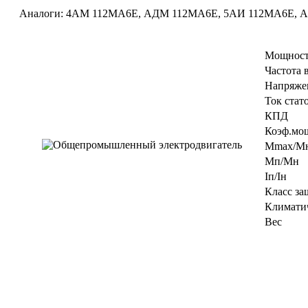
Аналоги: 4АМ 112МA6E, АДМ 112МA6E, 5АИ 112МA6E, А
Мощност
Частота 
Напряже
Ток стат
КПД
Коэф.мо
Мmax/M
Мп/Мн
Iп/Iн
Класс за
Климати
Вес