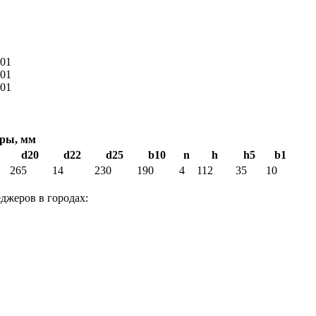
ры, мм
d20
d22
d25
b10
n
h
h5
b1
265
14
230
190
4
112
35
10
джеров в городах: