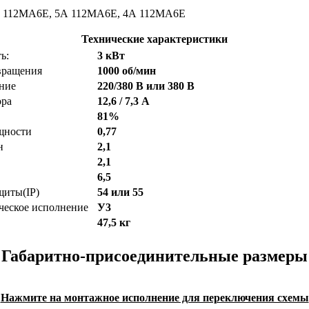
 112МA6E, 5А 112МA6E, 4А 112МA6E
Технические характеристики
ь:
3 кВт
вращения
1000 об/мин
ние
220/380 В или 380 В
ора
12,6 / 7,3 А
81%
щности
0,77
н
2,1
2,1
6,5
щиты(IP)
54 или 55
ческое исполнение
У3
47,5 кг
Габаритно-присоединительные размеры
Нажмите на монтажное исполнение для переключения схемы