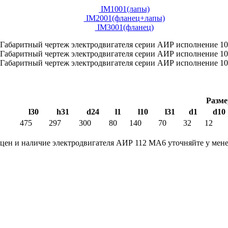
IM1001(лапы)
IM2001(фланец+лапы)
IM3001(фланец)
Разме
l30
h31
d24
l1
l10
l31
d1
d10
475
297
300
80
140
70
32
12
цен и наличие электродвигателя АИР 112 МА6 уточняйте у мене
АС